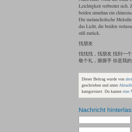
Leichtigkeit verbreitet sich
beiden simultan ein chinesis
Die melancholische Melodie i
das Licht, die beiden verla
still zurück.
找朋友
找找找，找朋友 找到一
敬个礼，握握手 你是我
Dieser Beitrag wurde von
ale
geschrieben und unter
Aktuell
kategorisiert. Du kannst
eine 
Nachricht hinterla