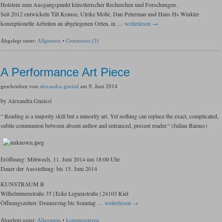
Holstein zum Ausgangspunkt künstlerischer Recherchen und Forschungen.
Seit 2012 entwickeln Till Krause, Ulrike Mohr, Dan Peterman und Hans Hs Winkler
konzeptionelle Arbeiten an abgelegenen Orten, in …
weiterlesen →
Abgelegt unter:
Allgemein
•
Comments (3)
A Performance Art Piece
geschrieben von
alexandra gneissl
am 9. Juni 2014
by Alexandra Gneissl
“ Reading is a majority skill but a minority art. Yet nothing can replace the exact, complicated,
subtle communion between absent author and entranced, present reader.“ (Julian Barnes)
Eröffnung: Mittwoch, 11. Juni 2014 um 18:00 Uhr
Dauer der Ausstellung: bis 15. Juni 2014
KUNSTRAUM B
Wilhelminenstraße 35 | Ecke Legienstraße | 24103 Kiel
Öffnungszeiten: Donnerstag bis Sonntag …
weiterlesen →
Abgelegt unter:
Allgemein
•
kommentieren