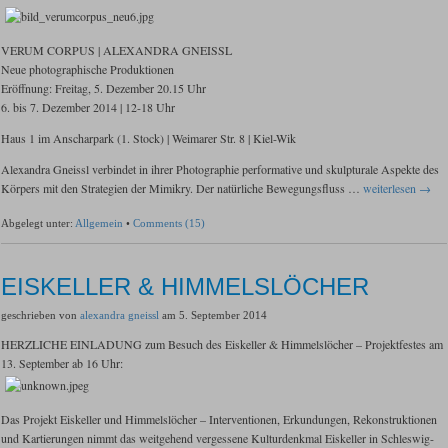
VERUM CORPUS | ALEXANDRA GNEISSL
Neue photographische Produktionen
Eröffnung: Freitag, 5. Dezember 20.15 Uhr
6. bis 7. Dezember 2014 | 12-18 Uhr
Haus 1 im Anscharpark (1. Stock) | Weimarer Str. 8 | Kiel-Wik
Alexandra Gneissl verbindet in ihrer Photographie performative und skulpturale Aspekte des
Körpers mit den Strategien der Mimikry. Der natürliche Bewegungsfluss …
weiterlesen →
Abgelegt unter:
Allgemein
•
Comments (15)
EISKELLER & HIMMELSLÖCHER
geschrieben von
alexandra gneissl
am 5. September 2014
HERZLICHE EINLADUNG zum Besuch des Eiskeller & Himmelslöcher – Projektfestes am
13. September ab 16 Uhr:
Das Projekt Eiskeller und Himmelslöcher – Interventionen, Erkundungen, Rekonstruktionen
und Kartierungen nimmt das weitgehend vergessene Kulturdenkmal Eiskeller in Schleswig-