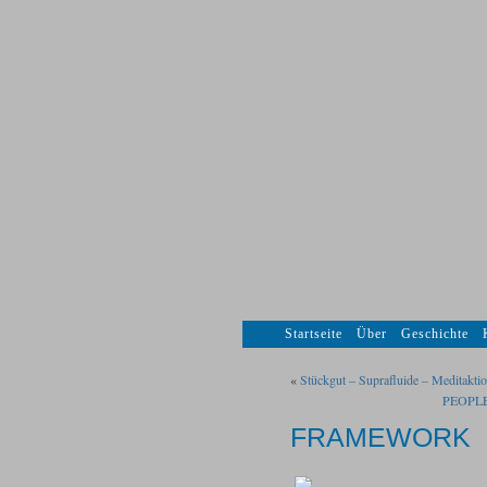
Startseite
Über
Geschichte
«
Stückgut – Suprafluide – Meditakti
PEOPL
FRAMEWORK