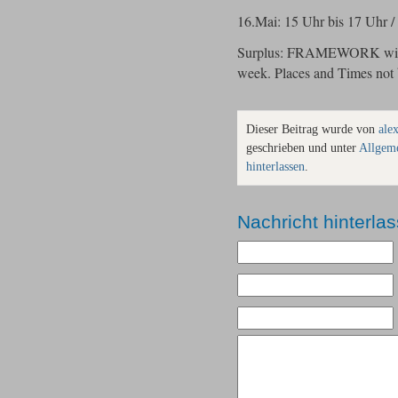
16.Mai: 15 Uhr bis 17 Uhr 
Surplus: FRAMEWORK will b
week. Places and Times not b
Dieser Beitrag wurde von
ale
geschrieben und unter
Allgem
hinterlassen
.
Nachricht hinterla