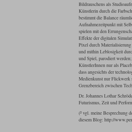
Bildrauschens als Studioau
Künstlerin durch die Farbschn
bestimmt die Balance räuml
Aufnahmezeitpunkt mit Selb
spielen mit den Errungenscha
Effekte der digitalen Simul
Pixel durch Materialisierung 
und mithin Leblosigkeit durch
und Spiel, parodiert werden;
KünstlerInnen nur als Place
dass angesichts der techno
Medienkunst nur Flickwerk s
Grenzbereich zwischen Tech
Dr. Johannes Lothar Schröder
Futurismus, Zeit und Perfor
(² vgl. meine Besprechung d
diesem Blog: http://www.per